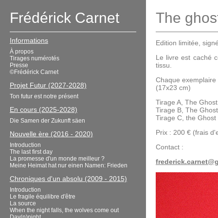
Frédérick Carnet
The ghost
Informations
Edition limitée, sig
À propos
Le livre est caché
Tirages numérotés
tissu.
Presse
©Frédérick Carnet
Chaque exemplaire d
Projet Futur (2027-2028)
(17x23 cm)
Ton futur est notre présent
Tirage A, The Ghos
En cours (2025-2028)
Tirage B, The Ghos
Tirage C, the Ghost
Die Samen der Zukunft säen
Prix : 200 € (frais d'
Nouvelle ère (2016 - 2020)
Introduction
Contact :
The last first day
La promesse d'un monde meilleur ?
frederick.carnet@
Meine Heimat hat nur einen Namen: Frieden
Chroniques d'un absolu (2009 - 2015)
Introduction
Le fragile équilibre d'être
La source
When the night falls, the wolves come out
Day(n)night