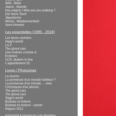
Wild...Wald
Japon...Islande
Hey pilgrim ! Why are you walking ?
Der leere Teich
Jägertürme
Words...Waldeinsamkeit
Vorm Himmel
Les essentielles (1995 - 2018)
Les faces cachées
Siggi's world
La X
The ghost cars
Une histoire comme si
Eclipses
UCK, skaters in line
L'appartement 33
Livres / Photozines
La source
La promesse d'un monde meilleur ?
La promesse d'un monde... - zine
Chroniques d'un absolu
The ghost cars
The ghost cars
Siggi's world
Budoka no kokoro
Budoka no kokoro - carnet
Nippon 2011
Indexhibit
& design by
Loïc Horellou