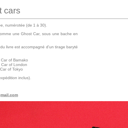
 cars
née, numérotée (de 1 à 30).
 comme une Ghost Car, sous une bache en
u livre est accompagné d'un tirage baryté
t Car of Bamako
t Car of London
 Car of Tokyo
expédition inclus).
gmail.com