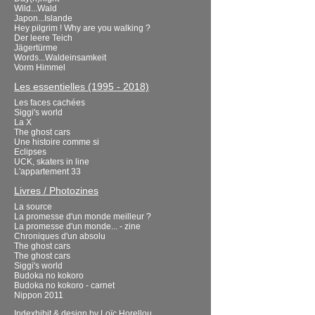
Wild...Wald
Japon...Islande
Hey pilgrim ! Why are you walking ?
Der leere Teich
Jägertürme
Words...Waldeinsamkeit
Vorm Himmel
Les essentielles (1995 - 2018)
Les faces cachées
Siggi's world
La X
The ghost cars
Une histoire comme si
Eclipses
UCK, skaters in line
L'appartement 33
Livres / Photozines
La source
La promesse d'un monde meilleur ?
La promesse d'un monde... - zine
Chroniques d'un absolu
The ghost cars
The ghost cars
Siggi's world
Budoka no kokoro
Budoka no kokoro - carnet
Nippon 2011
Indexhibit
& design by
Loïc Horellou