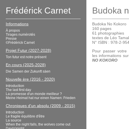
Frédérick Carnet
Budoka n
Informations
Budoka No Kokoro
160 pages
À propos
61 photographies
Tirages numérotés
textes de Léo Tama
Presse
N° ISBN : 978-2-95
©Frédérick Carnet
Projet Futur (2027-2028)
Pour passer votre
les informations sur
Ton futur est notre présent
NO KOKORO
En cours (2025-2028)
Die Samen der Zukunft säen
Nouvelle ère (2016 - 2020)
Introduction
The last first day
La promesse d'un monde meilleur ?
Meine Heimat hat nur einen Namen: Frieden
Chroniques d'un absolu (2009 - 2015)
Introduction
Le fragile équilibre d'être
La source
When the night falls, the wolves come out
Day(n)night