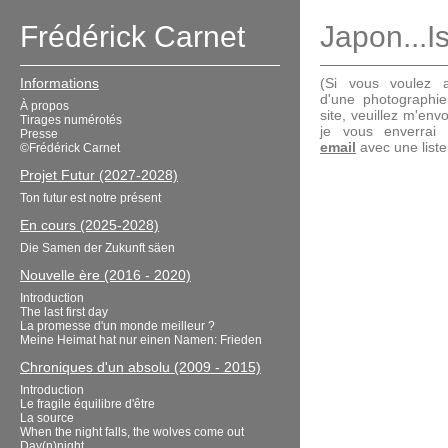
Frédérick Carnet
Japon...I
Informations
(Si vous voulez a
d'une photographi
À propos
site, veuillez m'en
Tirages numérotés
je vous enverrai
Presse
email
avec une liste 
©Frédérick Carnet
Projet Futur (2027-2028)
Ton futur est notre présent
En cours (2025-2028)
Die Samen der Zukunft säen
Nouvelle ère (2016 - 2020)
Introduction
The last first day
La promesse d'un monde meilleur ?
Meine Heimat hat nur einen Namen: Frieden
Chroniques d'un absolu (2009 - 2015)
Introduction
Le fragile équilibre d'être
La source
When the night falls, the wolves come out
Day(n)night