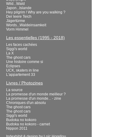
Wild...Wald
Japon...Islande
Hey pilgrim ! Why are you walking ?
Der leere Teich
Jägertürme
Words...Waldeinsamkeit
Vorm Himmel
Les essentielles (1995 - 2018)
Les faces cachées
Siggi's world
La X
The ghost cars
Une histoire comme si
Eclipses
UCK, skaters in line
L'appartement 33
Livres / Photozines
La source
La promesse d'un monde meilleur ?
La promesse d'un monde... - zine
Chroniques d'un absolu
The ghost cars
The ghost cars
Siggi's world
Budoka no kokoro
Budoka no kokoro - carnet
Nippon 2011
Indexhibit
& design by
Loïc Horellou