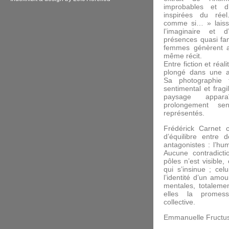
improbables et d’
inspirées du rée
comme si… » laiss
l’imaginaire et d
présences quasi fa
femmes génèrent a
même récit.
Entre fiction et réali
plongé dans une a
Sa photographie 
sentimental et frag
paysage appa
prolongement se
représentés.
Frédérick Carnet
d’équilibre entre 
antagonistes : l’hu
Aucune contradict
pôles n’est visible, 
qui s’insinue ; cel
l’identité d’un amou
mentales, totaleme
elles la promess
collective.
Emmanuelle Fructu