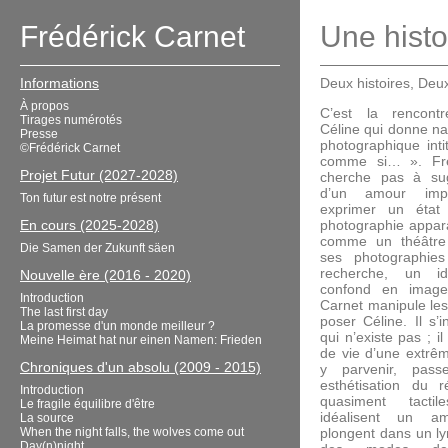
Frédérick Carnet
Une hist
Informations
Deux histoires, De
À propos
C’est la rencon
Tirages numérotés
Céline qui donne na
Presse
photographique inti
©Frédérick Carnet
comme si… ». Fré
Projet Futur (2027-2028)
cherche pas à sug
d’un amour imp
Ton futur est notre présent
exprimer un état
En cours (2025-2028)
photographie appara
comme un théâtre d
Die Samen der Zukunft säen
ses photographies
recherche, un i
Nouvelle ère (2016 - 2020)
confond en image
Introduction
Carnet manipule les 
The last first day
poser Céline. Il s’
La promesse d'un monde meilleur ?
qui n’existe pas ; 
Meine Heimat hat nur einen Namen: Frieden
de vie d’une extrê
Chroniques d'un absolu (2009 - 2015)
y parvenir, pas
esthétisation du r
Introduction
quasiment tacti
Le fragile équilibre d'être
idéalisent un a
La source
When the night falls, the wolves come out
plongent dans un l
Day(n)night