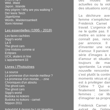
des modes de r
Wild...Wald
actuelles ou la vio
Japon...Islande
des situations sont 
Hey pilgrim ! Why are you walking ?
Der leere Teich
La déchirure ave
Jägertürme
femme n’empêcher
Words...Waldeinsamkeit
Frédérick Carnet
Vorm Himmel
travail. L’urgence 
Les essentielles (1995 - 2018)
ne le quitte pas. I
mettre en scène u
Les faces cachées
connaît pas, renc
Siggi's world
La X
par annonce. Il 
The ghost cars
d’inventer une vra
Une histoire comme si
d’amour. Il parvien
Eclipses
série d’images à 
UCK, skaters in line
d’amour et situati
L'appartement 33
toujours de ma
Livres / Photozines
spontanée. La vrai
nouvelle rencontr
La source
c’est plutôt la cont
La promesse d'un monde meilleur ?
moments vécus et pa
La promesse d'un monde... - zine
est à privilégier da
Chroniques d'un absolu
The ghost cars
Céline ? Qui es
The ghost cars
finalement besoin
Siggi's world
femmes ; car lib
Budoka no kokoro
d’imaginer sa propre
Budoka no kokoro - carnet
Nippon 2011
Frédérick Carnet 
extrait de l’inti
Indexhibit
& design by
Loïc Horellou