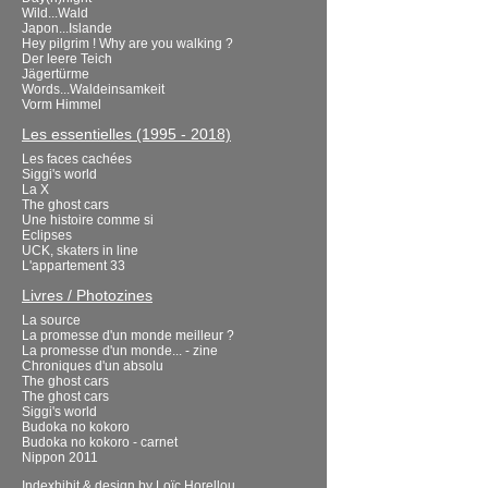
Wild...Wald
Japon...Islande
Hey pilgrim ! Why are you walking ?
Der leere Teich
Jägertürme
Words...Waldeinsamkeit
Vorm Himmel
Les essentielles (1995 - 2018)
Les faces cachées
Siggi's world
La X
The ghost cars
Une histoire comme si
Eclipses
UCK, skaters in line
L'appartement 33
Livres / Photozines
La source
La promesse d'un monde meilleur ?
La promesse d'un monde... - zine
Chroniques d'un absolu
The ghost cars
The ghost cars
Siggi's world
Budoka no kokoro
Budoka no kokoro - carnet
Nippon 2011
Indexhibit
& design by
Loïc Horellou