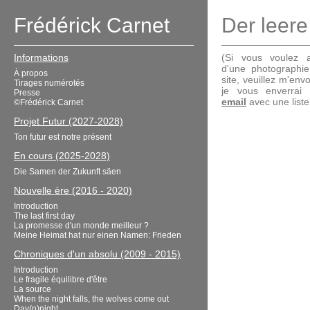
Frédérick Carnet
Der leere
Informations
(Si vous voulez a
d'une photographi
À propos
site, veuillez m'en
Tirages numérotés
je vous enverrai
Presse
email
avec une liste 
©Frédérick Carnet
Projet Futur (2027-2028)
Ton futur est notre présent
En cours (2025-2028)
Die Samen der Zukunft säen
Nouvelle ère (2016 - 2020)
Introduction
The last first day
La promesse d'un monde meilleur ?
Meine Heimat hat nur einen Namen: Frieden
Chroniques d'un absolu (2009 - 2015)
Introduction
Le fragile équilibre d'être
La source
When the night falls, the wolves come out
Day(n)night