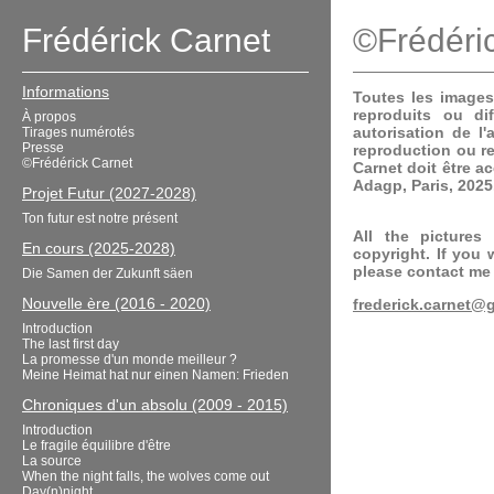
Frédérick Carnet
©Frédéri
Informations
Toutes les images
reproduits ou di
À propos
autorisation de l'
Tirages numérotés
Presse
reproduction ou r
©Frédérick Carnet
Carnet doit être 
Adagp, Paris, 2025
Projet Futur (2027-2028)
Ton futur est notre présent
All the pictures
En cours (2025-2028)
copyright. If you 
please contact me 
Die Samen der Zukunft säen
Nouvelle ère (2016 - 2020)
frederick.carnet@
Introduction
The last first day
La promesse d'un monde meilleur ?
Meine Heimat hat nur einen Namen: Frieden
Chroniques d'un absolu (2009 - 2015)
Introduction
Le fragile équilibre d'être
La source
When the night falls, the wolves come out
Day(n)night