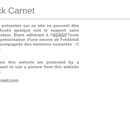
ck Carnet
 présentés sur ce site ne peuvent être
ffusés quelque soit le support sans
auteur. Etant adhérant à l'
ADAGP
,Toute
eprésentation d'une oeuvre de Frédérick
accompagnée des mentions suivantes : ©
.
 on this website are protected by a
want to use a picture from this website
:
gmail.com