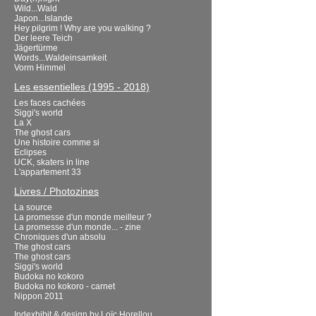
Wild...Wald
Japon...Islande
Hey pilgrim ! Why are you walking ?
Der leere Teich
Jägertürme
Words...Waldeinsamkeit
Vorm Himmel
Les essentielles (1995 - 2018)
Les faces cachées
Siggi's world
La X
The ghost cars
Une histoire comme si
Eclipses
UCK, skaters in line
L'appartement 33
Livres / Photozines
La source
La promesse d'un monde meilleur ?
La promesse d'un monde... - zine
Chroniques d'un absolu
The ghost cars
The ghost cars
Siggi's world
Budoka no kokoro
Budoka no kokoro - carnet
Nippon 2011
Indexhibit
& design by
Loïc Horellou