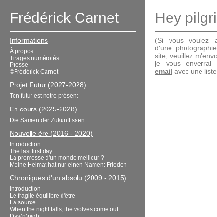
Frédérick Carnet
Hey pilgr
Informations
(Si vous voulez a
d'une photographi
À propos
site, veuillez m'en
Tirages numérotés
je vous enverrai
Presse
email
avec une liste 
©Frédérick Carnet
Projet Futur (2027-2028)
Ton futur est notre présent
En cours (2025-2028)
Die Samen der Zukunft säen
Nouvelle ère (2016 - 2020)
Introduction
The last first day
La promesse d'un monde meilleur ?
Meine Heimat hat nur einen Namen: Frieden
Chroniques d'un absolu (2009 - 2015)
Introduction
Le fragile équilibre d'être
La source
When the night falls, the wolves come out
Day(n)night