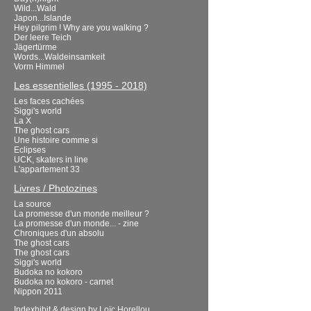
Wild...Wald
Japon...Islande
Hey pilgrim ! Why are you walking ?
Der leere Teich
Jägertürme
Words...Waldeinsamkeit
Vorm Himmel
Les essentielles (1995 - 2018)
Les faces cachées
Siggi's world
La X
The ghost cars
Une histoire comme si
Eclipses
UCK, skaters in line
L'appartement 33
Livres / Photozines
La source
La promesse d'un monde meilleur ?
La promesse d'un monde... - zine
Chroniques d'un absolu
The ghost cars
The ghost cars
Siggi's world
Budoka no kokoro
Budoka no kokoro - carnet
Nippon 2011
Indexhibit
& design by
Loïc Horellou