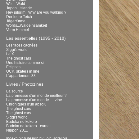
Wild...Wald
Japon...Islande
Hey pilgrim ! Why are you walking ?
Der leere Teich
Jägertürme
Words...Waldeinsamkeit
Vorm Himmel
Les essentielles (1995 - 2018)
Les faces cachées
Siggi's world
La X
The ghost cars
Une histoire comme si
Eclipses
UCK, skaters in line
L'appartement 33
Livres / Photozines
La source
La promesse d'un monde meilleur ?
La promesse d'un monde... - zine
Chroniques d'un absolu
The ghost cars
The ghost cars
Siggi's world
Budoka no kokoro
Budoka no kokoro - carnet
Nippon 2011
Indexhibit
& design by
Loïc Horellou