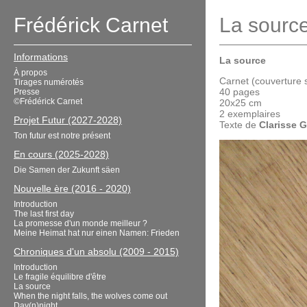
Frédérick Carnet
La sourc
Informations
La source
À propos
Carnet (couverture 
Tirages numérotés
40 pages
Presse
©Frédérick Carnet
20x25 cm
2 exemplaires
Projet Futur (2027-2028)
Texte de
Clarisse 
Ton futur est notre présent
En cours (2025-2028)
Die Samen der Zukunft säen
Nouvelle ère (2016 - 2020)
Introduction
The last first day
La promesse d'un monde meilleur ?
Meine Heimat hat nur einen Namen: Frieden
Chroniques d'un absolu (2009 - 2015)
Introduction
Le fragile équilibre d'être
La source
When the night falls, the wolves come out
Day(n)night