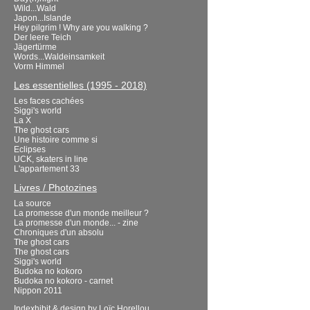
Wild...Wald
Japon...Islande
Hey pilgrim ! Why are you walking ?
Der leere Teich
Jägertürme
Words...Waldeinsamkeit
Vorm Himmel
Les essentielles (1995 - 2018)
Les faces cachées
Siggi's world
La X
The ghost cars
Une histoire comme si
Eclipses
UCK, skaters in line
L'appartement 33
Livres / Photozines
La source
La promesse d'un monde meilleur ?
La promesse d'un monde... - zine
Chroniques d'un absolu
The ghost cars
The ghost cars
Siggi's world
Budoka no kokoro
Budoka no kokoro - carnet
Nippon 2011
Indexhibit
& design by
Loïc Horellou