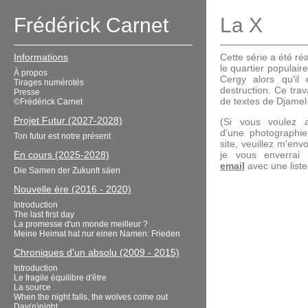
Frédérick Carnet
La X
Informations
Cette série a été r
le quartier populair
À propos
Cergy alors qu'il
Tirages numérotés
destruction. Ce tra
Presse
de textes de Djamel 
©Frédérick Carnet
Projet Futur (2027-2028)
(Si vous voulez a
d'une photographi
Ton futur est notre présent
site, veuillez m'en
En cours (2025-2028)
je vous enverrai
email
avec une liste 
Die Samen der Zukunft säen
Nouvelle ère (2016 - 2020)
Introduction
The last first day
La promesse d'un monde meilleur ?
Meine Heimat hat nur einen Namen: Frieden
Chroniques d'un absolu (2009 - 2015)
Introduction
Le fragile équilibre d'être
La source
When the night falls, the wolves come out
Day(n)night